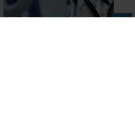
Endoskopie
Produkte
Biopsiezangen
Polypektomieschlingen
Reinigungsbürsten
Beißringe
Biopsieventile
Einweg-EcoFlushCaps
Bergebeutel für laparoskopische Chirurgie
Endoskop-Transportsysteme
Einweg-Choledochoskope
Flexible Ureteroskope & Zystoskope für den